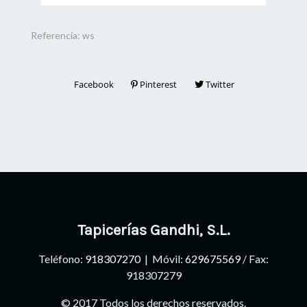
Referencia:
ws
Facebook
Pinterest
Twitter
Tapicerías Gandhi, S.L.
Teléfono:
918307270
| Móvil:
629675569
/ Fax:
918307279
© 2017 Todos los derechos reservados.